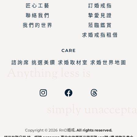
匠 心 工 藝
訂 婚 戒 指
聯 絡 我 們
摯 愛 見 證
我 們 的 世 界
蒞 臨 鑑 賞
求 婚 戒 指 租 借
CARE
諮 詢 席
挑 選 美 鑽
求 婚 取 材 室
求 婚 世 界 地 圖
Anything less is
simply unaccepta
Copyright © 2026
RnD婚戒
. All rights reserved.