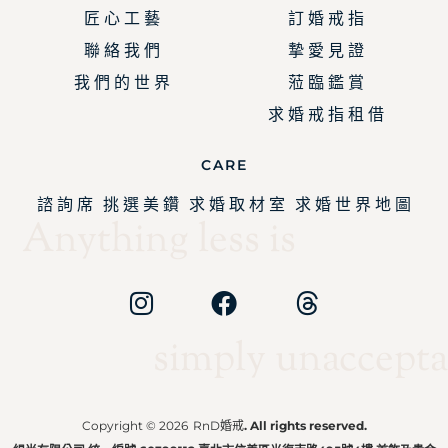
匠 心 工 藝
訂 婚 戒 指
聯 絡 我 們
摯 愛 見 證
我 們 的 世 界
蒞 臨 鑑 賞
求 婚 戒 指 租 借
CARE
諮 詢 席
挑 選 美 鑽
求 婚 取 材 室
求 婚 世 界 地 圖
Anything less is
simply unaccepta
Copyright © 2026
RnD婚戒
. All rights reserved.