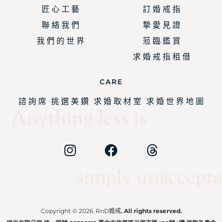
匠 心 工 藝
訂 婚 戒 指
聯 絡 我 們
摯 愛 見 證
我 們 的 世 界
蒞 臨 鑑 賞
求 婚 戒 指 租 借
CARE
諮 詢 席
挑 選 美 鑽
求 婚 取 材 室
求 婚 世 界 地 圖
Anything less is
simply unaccepta
Copyright © 2026
RnD婚戒
. All rights reserved.