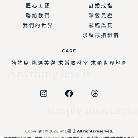
匠 心 工 藝
訂 婚 戒 指
聯 絡 我 們
摯 愛 見 證
我 們 的 世 界
蒞 臨 鑑 賞
求 婚 戒 指 租 借
CARE
諮 詢 席
挑 選 美 鑽
求 婚 取 材 室
求 婚 世 界 地 圖
Anything less is
simply unaccepta
Copyright © 2026
RnD婚戒
. All rights reserved.