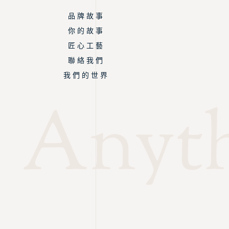
品 牌 故 事
你 的 故 事
匠 心 工 藝
聯 絡 我 們
我 們 的 世 界
Anyth