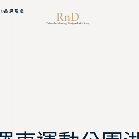
ND品 牌 理 念