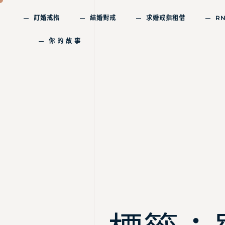
訂婚戒指
結婚對戒
求婚戒指租借
R
你 的 故 事