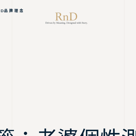
ND品 牌 理 念