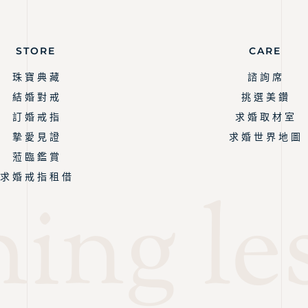
STORE
CARE
珠 寶 典 藏
諮 詢 席
結 婚 對 戒
挑 選 美 鑽
訂 婚 戒 指
求 婚 取 材 室
摯 愛 見 證
求 婚 世 界 地 圖
蒞 臨 鑑 賞
求 婚 戒 指 租 借
ing les