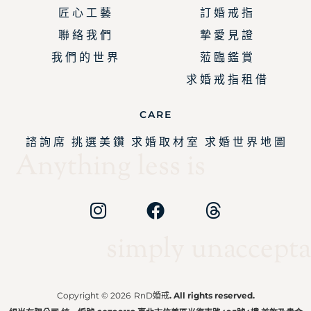
匠 心 工 藝
訂 婚 戒 指
聯 絡 我 們
摯 愛 見 證
我 們 的 世 界
蒞 臨 鑑 賞
求 婚 戒 指 租 借
CARE
諮 詢 席
挑 選 美 鑽
求 婚 取 材 室
求 婚 世 界 地 圖
Anything less is
simply unaccepta
Copyright © 2026
RnD婚戒
. All rights reserved.