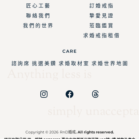
匠 心 工 藝
訂 婚 戒 指
聯 絡 我 們
摯 愛 見 證
我 們 的 世 界
蒞 臨 鑑 賞
求 婚 戒 指 租 借
CARE
諮 詢 席
挑 選 美 鑽
求 婚 取 材 室
求 婚 世 界 地 圖
Anything less is
simply unaccepta
Copyright © 2026
RnD婚戒
. All rights reserved.