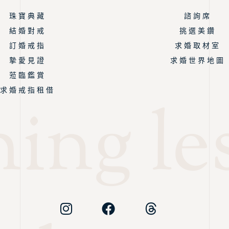
珠 寶 典 藏
諮 詢 席
結 婚 對 戒
挑 選 美 鑽
訂 婚 戒 指
求 婚 取 材 室
摯 愛 見 證
求 婚 世 界 地 圖
蒞 臨 鑑 賞
求 婚 戒 指 租 借
ing les