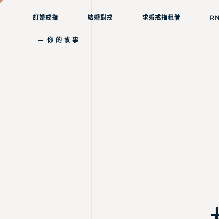
訂婚戒指
結婚對戒
求婚戒指租借
R
你 的 故 事