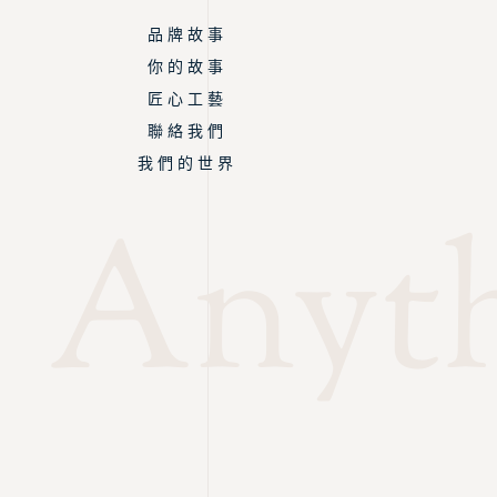
品 牌 故 事
你 的 故 事
匠 心 工 藝
聯 絡 我 們
我 們 的 世 界
Anyth