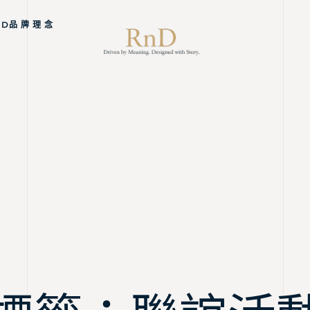
ND品 牌 理 念