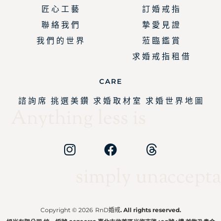
匠 心 工 藝
訂 婚 戒 指
聯 絡 我 們
摯 愛 見 證
我 們 的 世 界
蒞 臨 鑑 賞
求 婚 戒 指 租 借
CARE
諮 詢 席
挑 選 美 鑽
求 婚 取 材 室
求 婚 世 界 地 圖
Anything less is
simply unaccepta
Copyright © 2026
RnD婚戒
. All rights reserved.