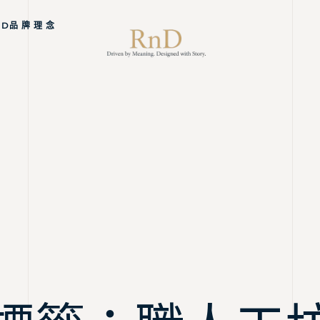
ND品 牌 理 念