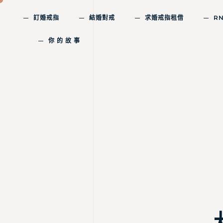
訂婚戒指
結婚對戒
求婚戒指租借
R
你 的 故 事