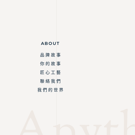
ABOUT
品 牌 故 事
你 的 故 事
匠 心 工 藝
聯 絡 我 們
我 們 的 世 界
Anyth