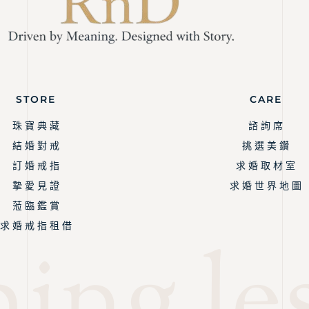
STORE
CARE
珠 寶 典 藏
諮 詢 席
結 婚 對 戒
挑 選 美 鑽
訂 婚 戒 指
求 婚 取 材 室
摯 愛 見 證
求 婚 世 界 地 圖
蒞 臨 鑑 賞
求 婚 戒 指 租 借
ing les