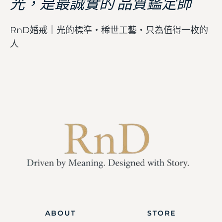
光，是最誠實的 品質鑑定師
RnD婚戒｜光的標準・稀世工藝・只為值得一枚的
人
ABOUT
STORE