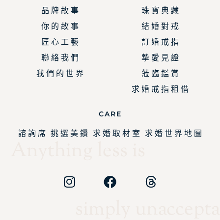
品 牌 故 事
珠 寶 典 藏
你 的 故 事
結 婚 對 戒
匠 心 工 藝
訂 婚 戒 指
聯 絡 我 們
摯 愛 見 證
我 們 的 世 界
蒞 臨 鑑 賞
求 婚 戒 指 租 借
CARE
諮 詢 席
挑 選 美 鑽
求 婚 取 材 室
求 婚 世 界 地 圖
Anything less is
simply unaccepta