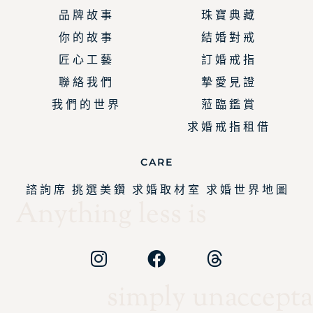
品 牌 故 事
珠 寶 典 藏
你 的 故 事
結 婚 對 戒
匠 心 工 藝
訂 婚 戒 指
聯 絡 我 們
摯 愛 見 證
我 們 的 世 界
蒞 臨 鑑 賞
求 婚 戒 指 租 借
CARE
諮 詢 席
挑 選 美 鑽
求 婚 取 材 室
求 婚 世 界 地 圖
Anything less is
simply unaccepta