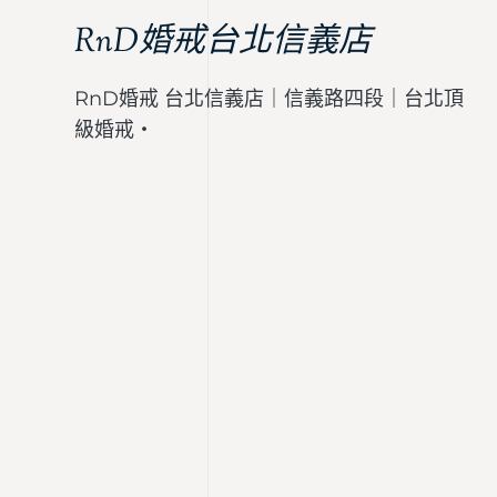
RnD婚戒台北信義店
RnD婚戒 台北信義店｜信義路四段｜台北頂
級婚戒・