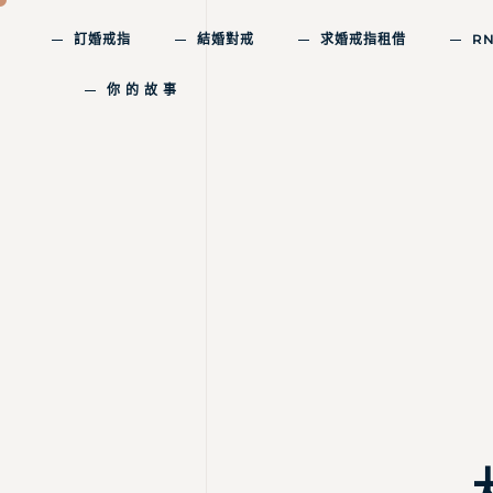
訂婚戒指
結婚對戒
求婚戒指租借
R
你 的 故 事