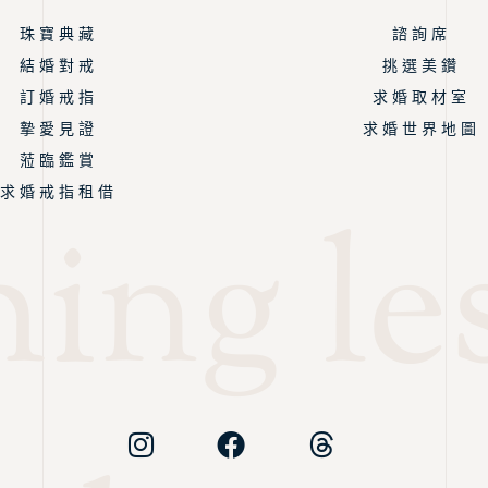
珠 寶 典 藏
諮 詢 席
結 婚 對 戒
挑 選 美 鑽
訂 婚 戒 指
求 婚 取 材 室
摯 愛 見 證
求 婚 世 界 地 圖
蒞 臨 鑑 賞
求 婚 戒 指 租 借
ing les