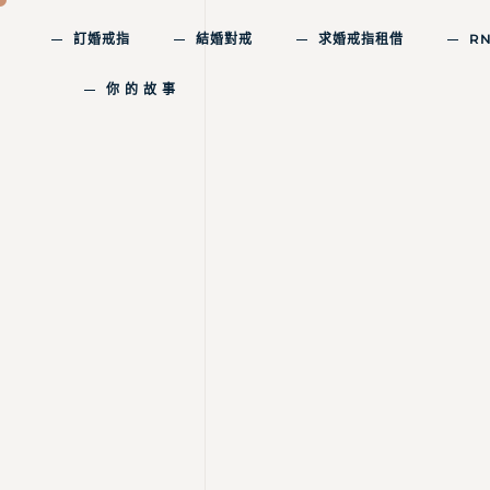
訂婚戒指
結婚對戒
求婚戒指租借
R
你 的 故 事