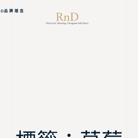
ND品 牌 理 念