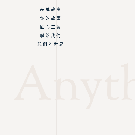
品 牌 故 事
你 的 故 事
匠 心 工 藝
聯 絡 我 們
我 們 的 世 界
Anyth