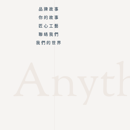
品 牌 故 事
你 的 故 事
匠 心 工 藝
聯 絡 我 們
我 們 的 世 界
Anyth