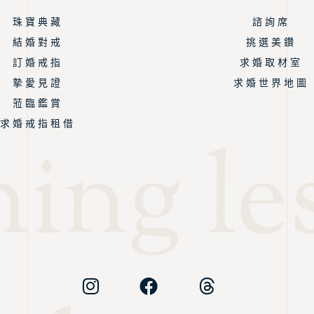
珠 寶 典 藏
諮 詢 席
結 婚 對 戒
挑 選 美 鑽
訂 婚 戒 指
求 婚 取 材 室
摯 愛 見 證
求 婚 世 界 地 圖
蒞 臨 鑑 賞
求 婚 戒 指 租 借
ing les