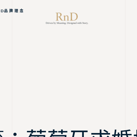
ND品 牌 理 念