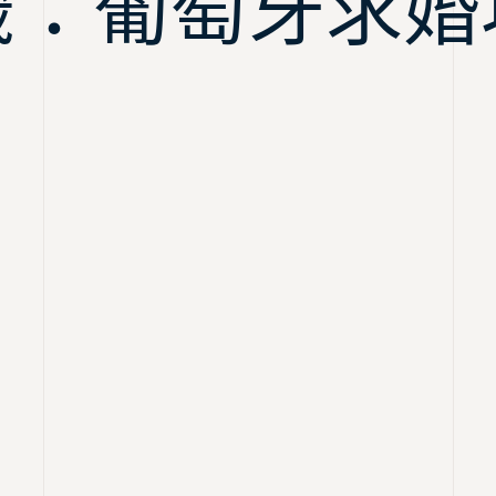
籤：葡萄牙求婚