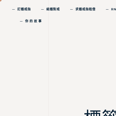
訂婚戒指
結婚對戒
求婚戒指租借
R
你 的 故 事