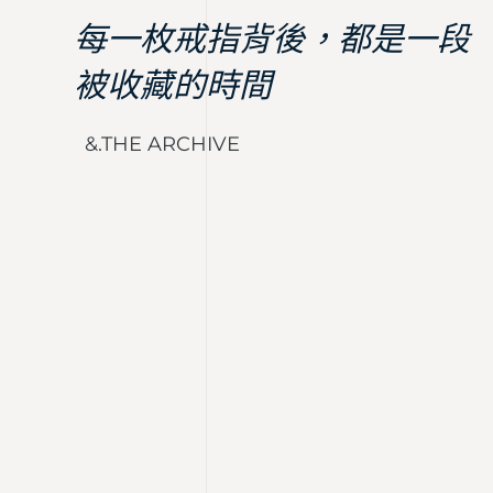
每一枚戒指背後，都是一段
被收藏的時間
&.THE ARCHIVE