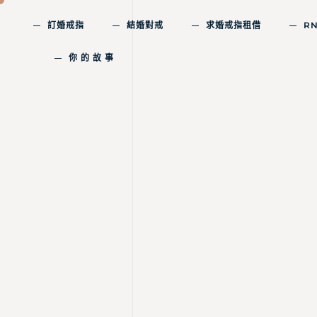
訂婚戒指
結婚對戒
求婚戒指租借
R
你 的 故 事