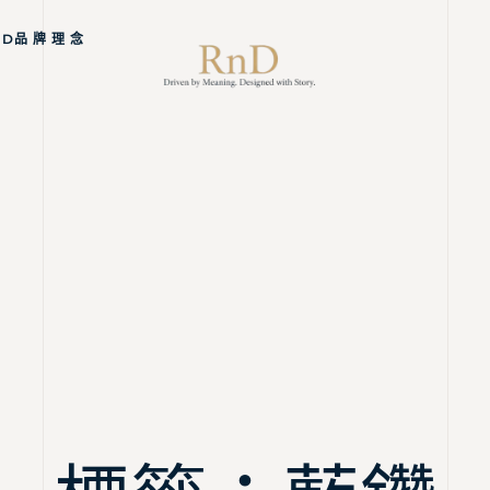
ND品 牌 理 念