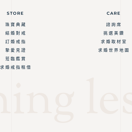
STORE
CARE
珠 寶 典 藏
諮 詢 席
結 婚 對 戒
挑 選 美 鑽
訂 婚 戒 指
求 婚 取 材 室
摯 愛 見 證
求 婚 世 界 地 圖
蒞 臨 鑑 賞
求 婚 戒 指 租 借
ng les