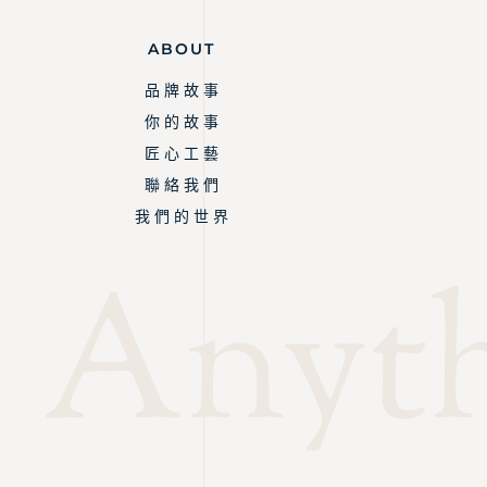
ABOUT
品 牌 故 事
你 的 故 事
匠 心 工 藝
聯 絡 我 們
我 們 的 世 界
Anythi