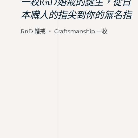
一枚RnD婚戒的誕生，從日
本職人的指尖到你的無名指
RnD 婚戒 ・ Craftsmanship 一枚