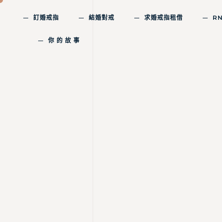
訂婚戒指
結婚對戒
求婚戒指租借
R
你 的 故 事