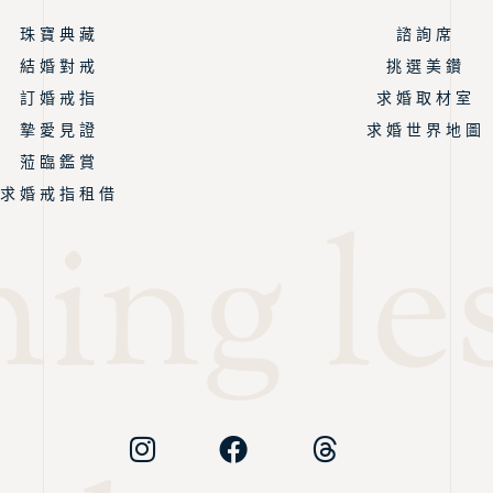
珠 寶 典 藏
諮 詢 席
結 婚 對 戒
挑 選 美 鑽
訂 婚 戒 指
求 婚 取 材 室
摯 愛 見 證
求 婚 世 界 地 圖
蒞 臨 鑑 賞
求 婚 戒 指 租 借
ing les