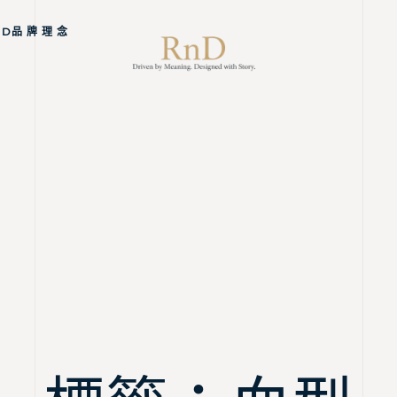
ND品 牌 理 念