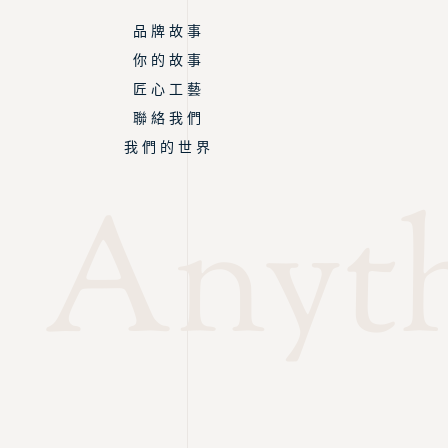
品 牌 故 事
你 的 故 事
匠 心 工 藝
聯 絡 我 們
我 們 的 世 界
Anyth