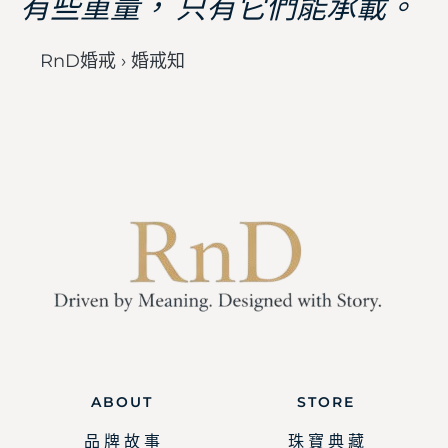
有些重量， 只有它們能承載。
RnD婚戒 › 婚戒知
ABOUT
STORE
品 牌 故 事
珠 寶 典 藏