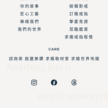
你 的 故 事
結 婚 對 戒
匠 心 工 藝
訂 婚 戒 指
聯 絡 我 們
摯 愛 見 證
我 們 的 世 界
蒞 臨 鑑 賞
求 婚 戒 指 租 借
CARE
諮 詢 席
挑 選 美 鑽
求 婚 取 材 室
求 婚 世 界 地 圖
Anything less is
simply unaccepta