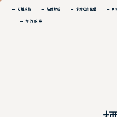
訂婚戒指
結婚對戒
求婚戒指租借
R
你 的 故 事