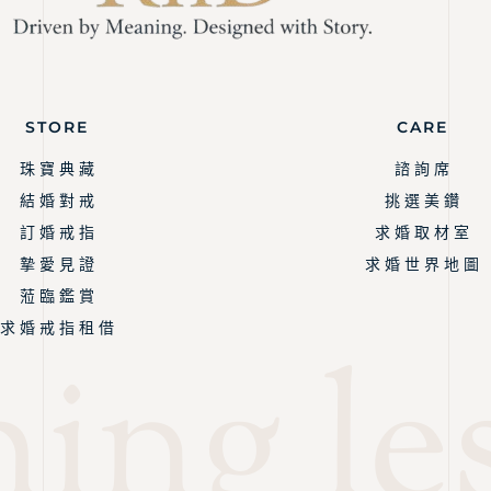
STORE
CARE
珠 寶 典 藏
諮 詢 席
結 婚 對 戒
挑 選 美 鑽
訂 婚 戒 指
求 婚 取 材 室
摯 愛 見 證
求 婚 世 界 地 圖
蒞 臨 鑑 賞
求 婚 戒 指 租 借
ing les