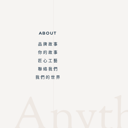
ABOUT
品 牌 故 事
你 的 故 事
匠 心 工 藝
聯 絡 我 們
我 們 的 世 界
Anyth