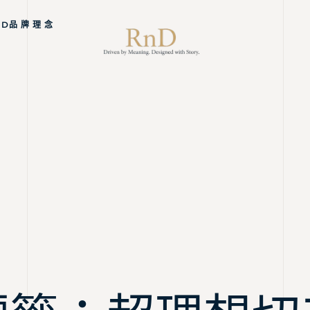
ND品 牌 理 念