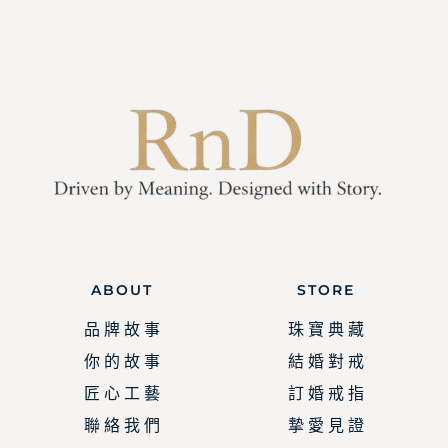
ABOUT
STORE
品 牌 故 事
珠 寶 典 藏
你 的 故 事
結 婚 對 戒
匠 心 工 藝
訂 婚 戒 指
聯 絡 我 們
摯 愛 見 證