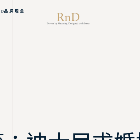
ND品 牌 理 念