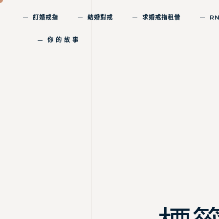
訂婚戒指
結婚對戒
求婚戒指租借
R
你 的 故 事