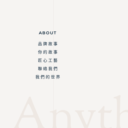
ABOUT
品 牌 故 事
你 的 故 事
匠 心 工 藝
聯 絡 我 們
我 們 的 世 界
Anythi