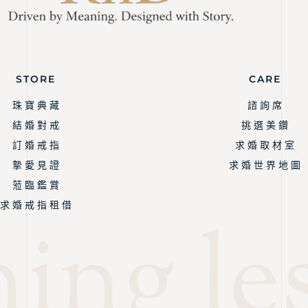
STORE
CARE
珠 寶 典 藏
諮 詢 席
結 婚 對 戒
挑 選 美 鑽
訂 婚 戒 指
求 婚 取 材 室
摯 愛 見 證
求 婚 世 界 地 圖
蒞 臨 鑑 賞
求 婚 戒 指 租 借
ng les