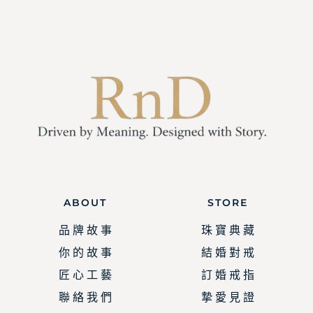
ABOUT
STORE
品 牌 故 事
珠 寶 典 藏
你 的 故 事
結 婚 對 戒
匠 心 工 藝
訂 婚 戒 指
聯 絡 我 們
摯 愛 見 證