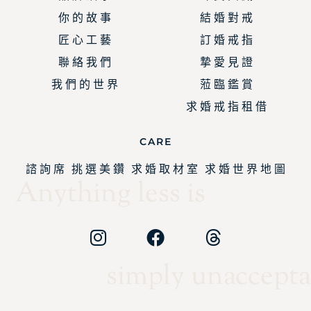
你 的 故 事
結 婚 對 戒
匠 心 工 藝
訂 婚 戒 指
聯 絡 我 們
摯 愛 見 證
我 們 的 世 界
蒞 臨 鑑 賞
求 婚 戒 指 租 借
CARE
諮 詢 席
挑 選 美 鑽
求 婚 取 材 室
求 婚 世 界 地 圖
Anything less is
simply unaccepta