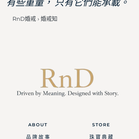
有些重量， 只有它們能承載。
RnD婚戒 › 婚戒知
ABOUT
STORE
品 牌 故 事
珠 寶 典 藏