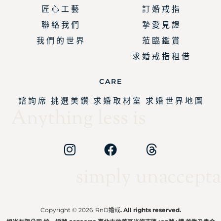
匠 心 工 藝
訂 婚 戒 指
聯 絡 我 們
摯 愛 見 證
我 們 的 世 界
蒞 臨 鑑 賞
求 婚 戒 指 租 借
CARE
諮 詢 席
挑 選 美 鑽
求 婚 取 材 室
求 婚 世 界 地 圖
Anything less is
simply unaccepta
Copyright © 2026
RnD婚戒
. All rights reserved.