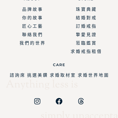
品 牌 故 事
珠 寶 典 藏
你 的 故 事
結 婚 對 戒
匠 心 工 藝
訂 婚 戒 指
聯 絡 我 們
摯 愛 見 證
我 們 的 世 界
蒞 臨 鑑 賞
求 婚 戒 指 租 借
CARE
諮 詢 席
挑 選 美 鑽
求 婚 取 材 室
求 婚 世 界 地 圖
Anything less is
simply unaccepta