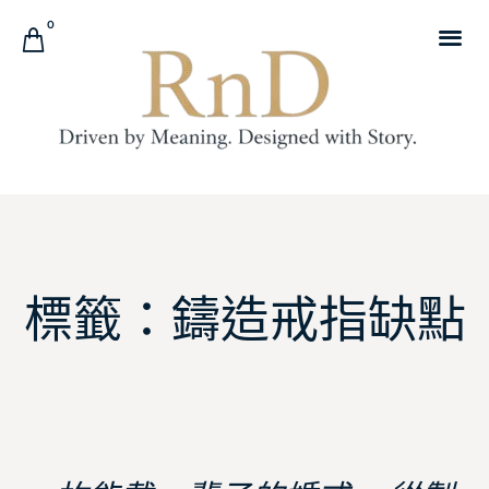
0
標籤：鑄造戒指缺點