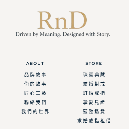
ABOUT
STORE
品 牌 故 事
珠 寶 典 藏
你 的 故 事
結 婚 對 戒
匠 心 工 藝
訂 婚 戒 指
聯 絡 我 們
摯 愛 見 證
我 們 的 世 界
蒞 臨 鑑 賞
求 婚 戒 指 租 借