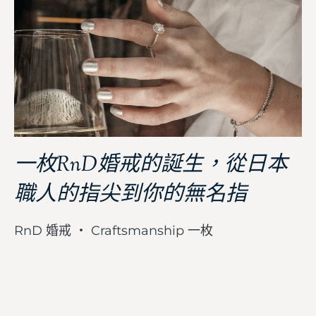
一枚RnD婚戒的誕生，從日本
職人的指尖到你的無名指
RnD 婚戒 ・ Craftsmanship 一枚