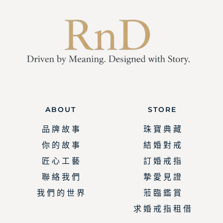
ABOUT
STORE
品 牌 故 事
珠 寶 典 藏
你 的 故 事
結 婚 對 戒
匠 心 工 藝
訂 婚 戒 指
聯 絡 我 們
摯 愛 見 證
我 們 的 世 界
蒞 臨 鑑 賞
求 婚 戒 指 租 借