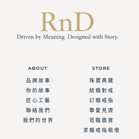
ABOUT
STORE
品 牌 故 事
珠 寶 典 藏
你 的 故 事
結 婚 對 戒
匠 心 工 藝
訂 婚 戒 指
聯 絡 我 們
摯 愛 見 證
我 們 的 世 界
蒞 臨 鑑 賞
求 婚 戒 指 租 借