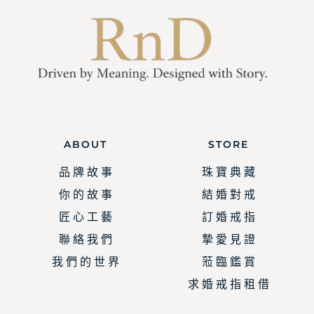
ABOUT
STORE
品 牌 故 事
珠 寶 典 藏
你 的 故 事
結 婚 對 戒
匠 心 工 藝
訂 婚 戒 指
聯 絡 我 們
摯 愛 見 證
我 們 的 世 界
蒞 臨 鑑 賞
求 婚 戒 指 租 借