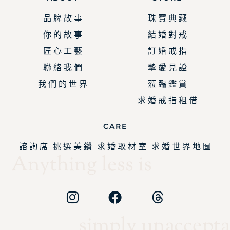
品 牌 故 事
珠 寶 典 藏
你 的 故 事
結 婚 對 戒
匠 心 工 藝
訂 婚 戒 指
聯 絡 我 們
摯 愛 見 證
我 們 的 世 界
蒞 臨 鑑 賞
求 婚 戒 指 租 借
CARE
諮 詢 席
挑 選 美 鑽
求 婚 取 材 室
求 婚 世 界 地 圖
Anything less is
simply unaccepta