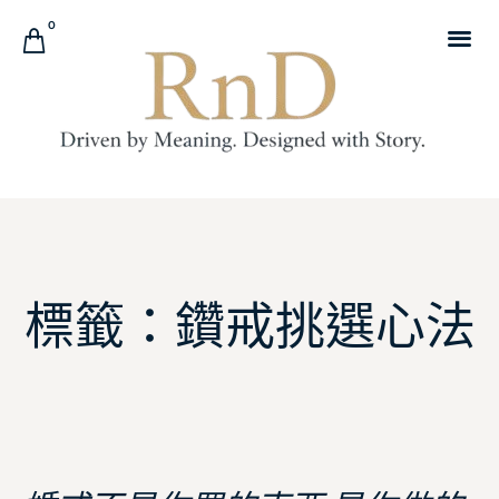
0
標籤：鑽戒挑選心法