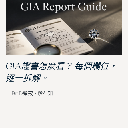
GIA證書怎麼看？ 每個欄位，
逐一拆解。
RnD婚戒 › 鑽石知