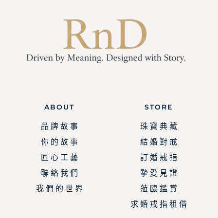
ABOUT
STORE
品 牌 故 事
珠 寶 典 藏
你 的 故 事
結 婚 對 戒
匠 心 工 藝
訂 婚 戒 指
聯 絡 我 們
摯 愛 見 證
我 們 的 世 界
蒞 臨 鑑 賞
求 婚 戒 指 租 借