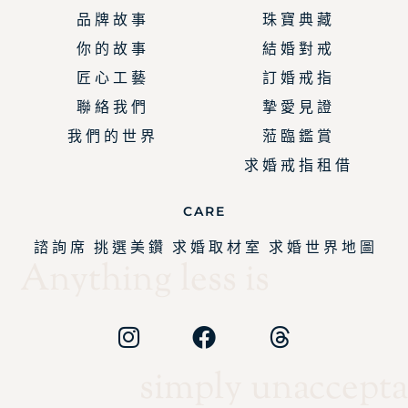
品 牌 故 事
珠 寶 典 藏
你 的 故 事
結 婚 對 戒
匠 心 工 藝
訂 婚 戒 指
聯 絡 我 們
摯 愛 見 證
我 們 的 世 界
蒞 臨 鑑 賞
求 婚 戒 指 租 借
CARE
諮 詢 席
挑 選 美 鑽
求 婚 取 材 室
求 婚 世 界 地 圖
Anything less is
simply unaccepta