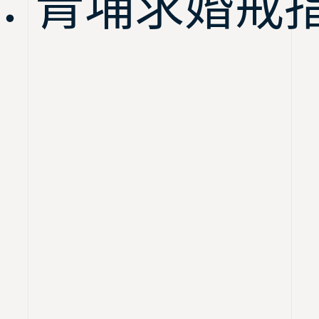
：青埔求婚戒