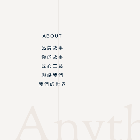
ABOUT
品 牌 故 事
你 的 故 事
匠 心 工 藝
聯 絡 我 們
我 們 的 世 界
Anythi