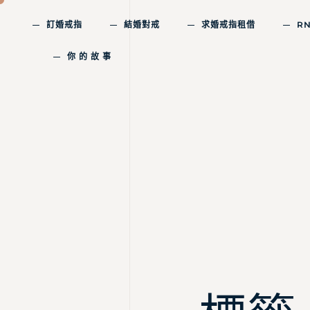
訂婚戒指
結婚對戒
求婚戒指租借
R
你 的 故 事