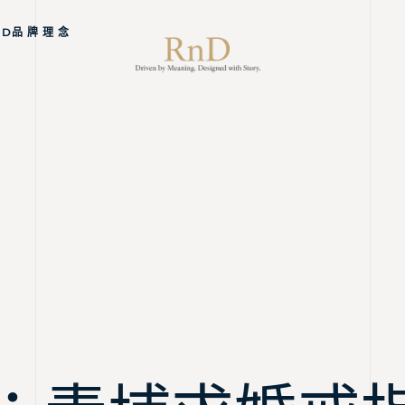
ND品 牌 理 念