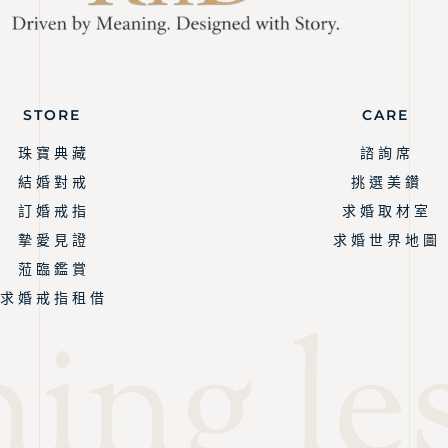
STORE
CARE
珠 寶 典 藏
諮 詢 席
結 婚 對 戒
挑 選 美 鑽
訂 婚 戒 指
求 婚 取 材 室
摯 愛 見 證
求 婚 世 界 地 圖
蒞 臨 鑑 賞
求 婚 戒 指 租 借
ng les