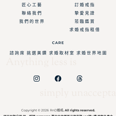
匠 心 工 藝
訂 婚 戒 指
聯 絡 我 們
摯 愛 見 證
我 們 的 世 界
蒞 臨 鑑 賞
求 婚 戒 指 租 借
CARE
諮 詢 席
挑 選 美 鑽
求 婚 取 材 室
求 婚 世 界 地 圖
Anything less is
simply unaccepta
Copyright © 2026
RnD婚戒
. All rights reserved.