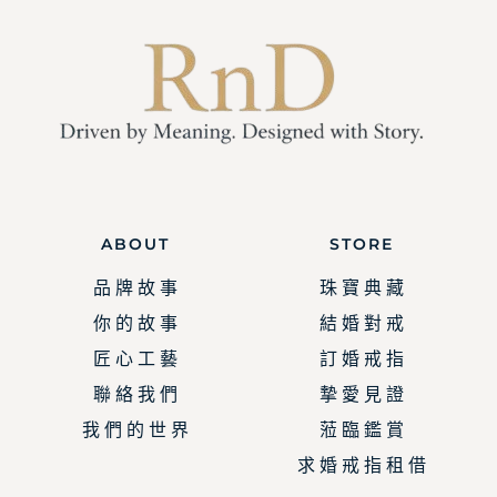
ABOUT
STORE
品 牌 故 事
珠 寶 典 藏
你 的 故 事
結 婚 對 戒
匠 心 工 藝
訂 婚 戒 指
聯 絡 我 們
摯 愛 見 證
我 們 的 世 界
蒞 臨 鑑 賞
求 婚 戒 指 租 借