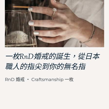
一枚RnD婚戒的誕生，從日本
職人的指尖到你的無名指
RnD 婚戒 ・ Craftsmanship 一枚