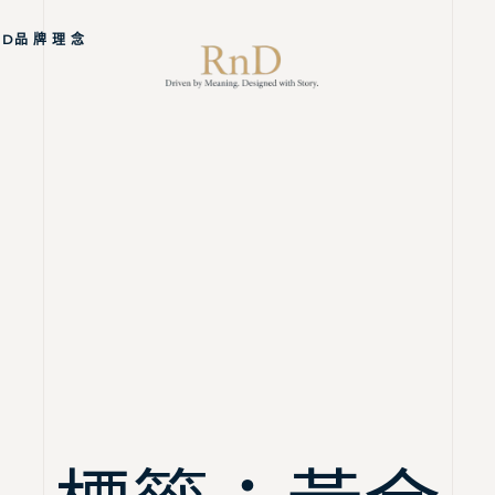
ND品 牌 理 念