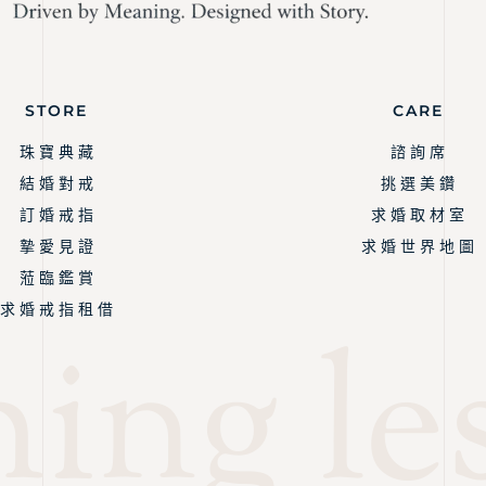
STORE
CARE
珠 寶 典 藏
諮 詢 席
結 婚 對 戒
挑 選 美 鑽
訂 婚 戒 指
求 婚 取 材 室
摯 愛 見 證
求 婚 世 界 地 圖
蒞 臨 鑑 賞
求 婚 戒 指 租 借
ing les