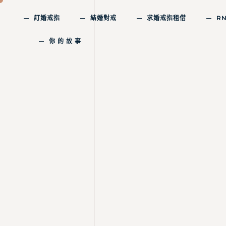
訂婚戒指
結婚對戒
求婚戒指租借
R
你 的 故 事