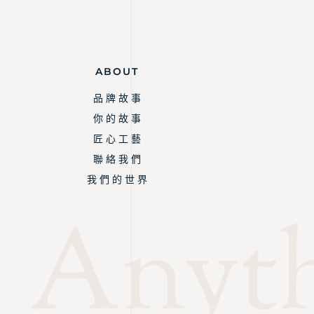
ABOUT
品 牌 故 事
你 的 故 事
匠 心 工 藝
聯 絡 我 們
我 們 的 世 界
Anyth