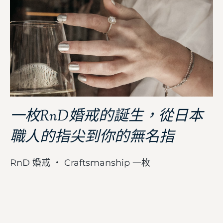
一枚RnD婚戒的誕生，從日本
職人的指尖到你的無名指
RnD 婚戒 ・ Craftsmanship 一枚