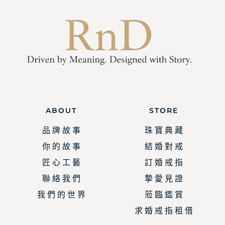
ABOUT
STORE
品 牌 故 事
珠 寶 典 藏
你 的 故 事
結 婚 對 戒
匠 心 工 藝
訂 婚 戒 指
聯 絡 我 們
摯 愛 見 證
我 們 的 世 界
蒞 臨 鑑 賞
求 婚 戒 指 租 借