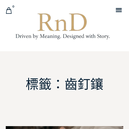
0
標籤：齒釘鑲