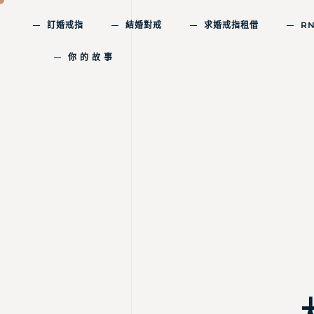
訂婚戒指
結婚對戒
求婚戒指租借
R
你 的 故 事