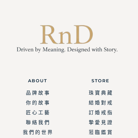
ABOUT
STORE
品 牌 故 事
珠 寶 典 藏
你 的 故 事
結 婚 對 戒
匠 心 工 藝
訂 婚 戒 指
聯 絡 我 們
摯 愛 見 證
我 們 的 世 界
蒞 臨 鑑 賞