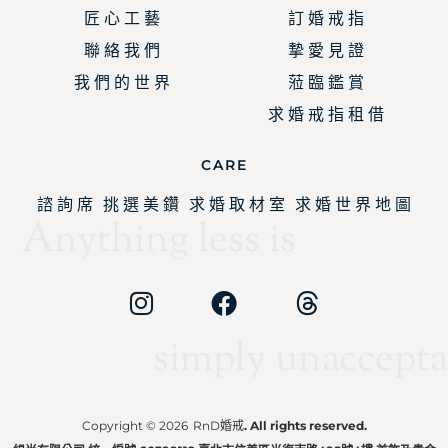
匠 心 工 藝
訂 婚 戒 指
聯 絡 我 們
摯 愛 見 證
我 們 的 世 界
蒞 臨 鑑 賞
求 婚 戒 指 租 借
CARE
諮 詢 席
挑 選 美 鑽
求 婚 取 材 室
求 婚 世 界 地 圖
Anything less is
simply unaccepta
Copyright © 2026
RnD婚戒
. All rights reserved.