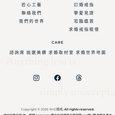
匠 心 工 藝
訂 婚 戒 指
聯 絡 我 們
摯 愛 見 證
我 們 的 世 界
蒞 臨 鑑 賞
求 婚 戒 指 租 借
CARE
諮 詢 席
挑 選 美 鑽
求 婚 取 材 室
求 婚 世 界 地 圖
Anything less is
simply unaccepta
Copyright © 2026
RnD婚戒
. All rights reserved.