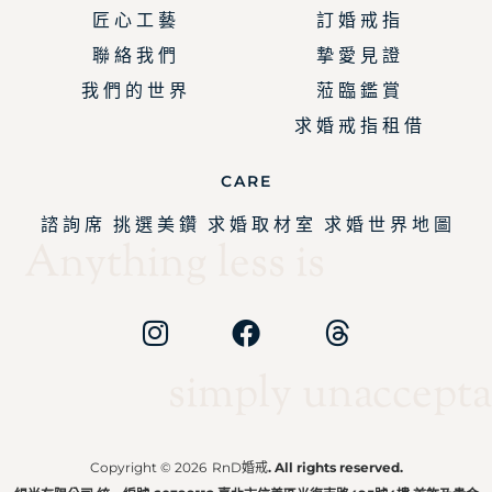
匠 心 工 藝
訂 婚 戒 指
聯 絡 我 們
摯 愛 見 證
我 們 的 世 界
蒞 臨 鑑 賞
求 婚 戒 指 租 借
CARE
諮 詢 席
挑 選 美 鑽
求 婚 取 材 室
求 婚 世 界 地 圖
Anything less is
simply unaccepta
Copyright © 2026
RnD婚戒
. All rights reserved.