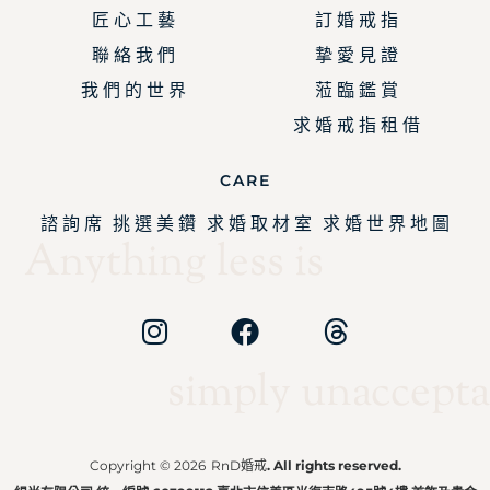
匠 心 工 藝
訂 婚 戒 指
聯 絡 我 們
摯 愛 見 證
我 們 的 世 界
蒞 臨 鑑 賞
求 婚 戒 指 租 借
CARE
諮 詢 席
挑 選 美 鑽
求 婚 取 材 室
求 婚 世 界 地 圖
Anything less is
simply unaccepta
Copyright © 2026
RnD婚戒
. All rights reserved.