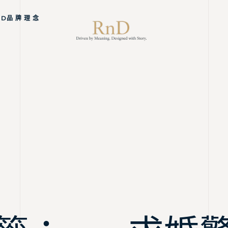
ND品 牌 理 念