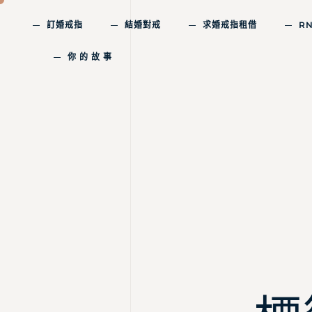
訂婚戒指
結婚對戒
求婚戒指租借
R
你 的 故 事