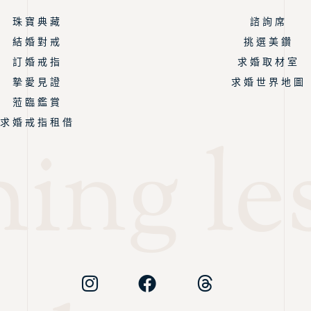
珠 寶 典 藏
諮 詢 席
結 婚 對 戒
挑 選 美 鑽
訂 婚 戒 指
求 婚 取 材 室
摯 愛 見 證
求 婚 世 界 地 圖
蒞 臨 鑑 賞
求 婚 戒 指 租 借
ing les