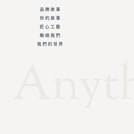
品 牌 故 事
你 的 故 事
匠 心 工 藝
聯 絡 我 們
我 們 的 世 界
Anyth