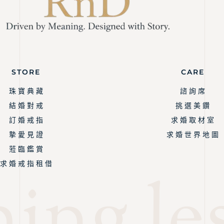
STORE
CARE
珠 寶 典 藏
諮 詢 席
結 婚 對 戒
挑 選 美 鑽
訂 婚 戒 指
求 婚 取 材 室
摯 愛 見 證
求 婚 世 界 地 圖
蒞 臨 鑑 賞
求 婚 戒 指 租 借
ing les