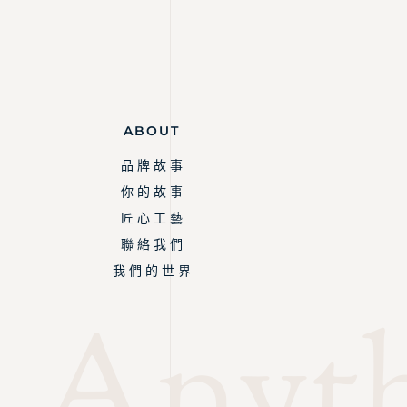
ABOUT
品 牌 故 事
你 的 故 事
匠 心 工 藝
聯 絡 我 們
我 們 的 世 界
Anyth