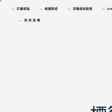
訂婚戒指
結婚對戒
求婚戒指租借
R
你 的 故 事