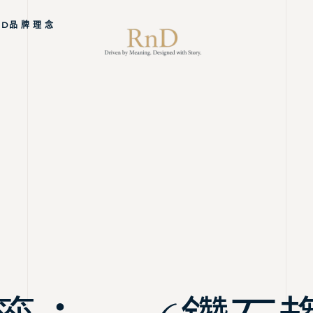
ND品 牌 理 念