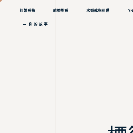
訂婚戒指
結婚對戒
求婚戒指租借
R
你 的 故 事