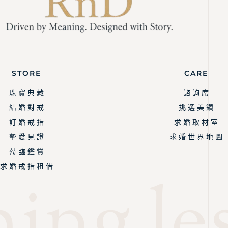
STORE
CARE
珠 寶 典 藏
諮 詢 席
結 婚 對 戒
挑 選 美 鑽
訂 婚 戒 指
求 婚 取 材 室
摯 愛 見 證
求 婚 世 界 地 圖
蒞 臨 鑑 賞
求 婚 戒 指 租 借
ing les