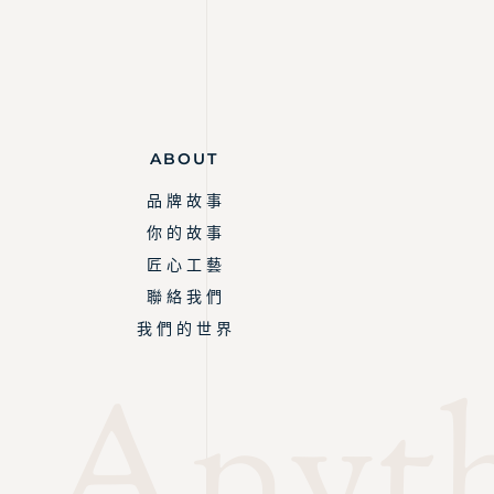
ABOUT
品 牌 故 事
你 的 故 事
匠 心 工 藝
聯 絡 我 們
我 們 的 世 界
Anyth