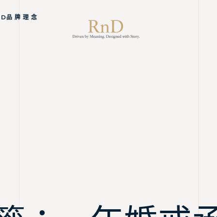
ND品 牌 理 念