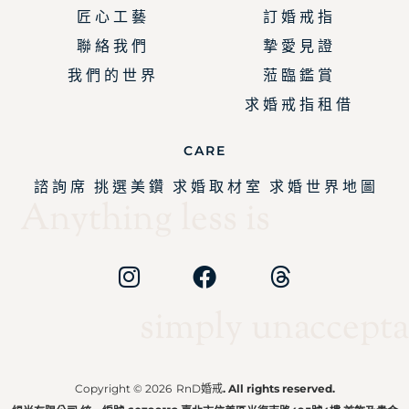
匠 心 工 藝
訂 婚 戒 指
聯 絡 我 們
摯 愛 見 證
我 們 的 世 界
蒞 臨 鑑 賞
求 婚 戒 指 租 借
CARE
諮 詢 席
挑 選 美 鑽
求 婚 取 材 室
求 婚 世 界 地 圖
Anything less is
simply unaccepta
Copyright © 2026
RnD婚戒
. All rights reserved.