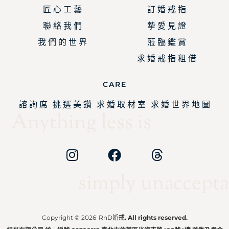
匠 心 工 藝
訂 婚 戒 指
聯 絡 我 們
摯 愛 見 證
我 們 的 世 界
蒞 臨 鑑 賞
求 婚 戒 指 租 借
CARE
諮 詢 席
挑 選 美 鑽
求 婚 取 材 室
求 婚 世 界 地 圖
Anything less is
simply unaccepta
Copyright © 2026
RnD婚戒
. All rights reserved.